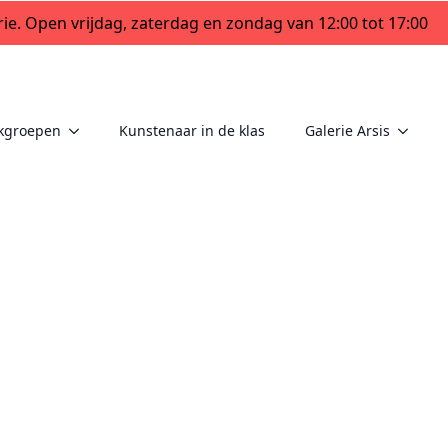
ie. Open vrijdag, zaterdag en zondag van 12:00 tot 17:00
kgroepen
Kunstenaar in de klas
Galerie Arsis