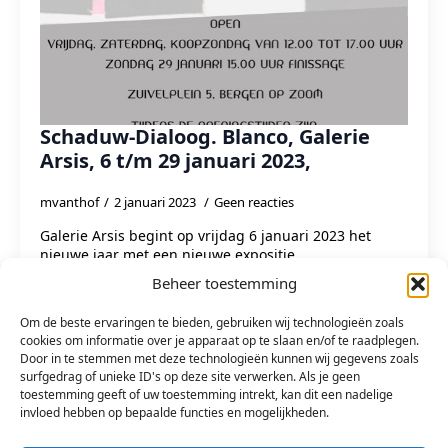
Schaduw-Dialoog. Blanco, Galerie
Arsis, 6 t/m 29 januari 2023,
mvanthof
2 januari 2023
Geen reacties
Galerie Arsis begint op vrijdag 6 januari 2023 het
nieuwe jaar met een nieuwe expositie
‘Schaduwdialoog’. Een expositie van kunstenaars
Beheer toestemming
verenigd in het project Blanco.Blanco bestaat al sinds
1998. Peter…
Om de beste ervaringen te bieden, gebruiken wij technologieën zoals
cookies om informatie over je apparaat op te slaan en/of te raadplegen.
Door in te stemmen met deze technologieën kunnen wij gegevens zoals
Read more
surfgedrag of unieke ID's op deze site verwerken. Als je geen
toestemming geeft of uw toestemming intrekt, kan dit een nadelige
invloed hebben op bepaalde functies en mogelijkheden.