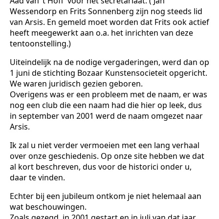
Aad van ’t Hoff voor het secretariaat. ( Jan
Wessendorp en Frits Sonnenberg zijn nog steeds lid
van Arsis. En gemeld moet worden dat Frits ook actief
heeft meegewerkt aan o.a. het inrichten van deze
tentoonstelling.)
Uiteindelijk na de nodige vergaderingen, werd dan op
1 juni de stichting Bozaar Kunstensocieteit opgericht.
We waren juridisch gezien geboren.
Overigens was er een probleem met de naam, er was
nog een club die een naam had die hier op leek, dus
in september van 2001 werd de naam omgezet naar
Arsis.
Ik zal u niet verder vermoeien met een lang verhaal
over onze geschiedenis. Op onze site hebben we dat
al kort beschreven, dus voor de historici onder u,
daar te vinden.
Echter bij een jubileum ontkom je niet helemaal aan
wat beschouwingen.
Zoals gezegd, in 2001 gestart en in juli van dat jaar