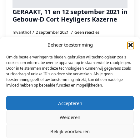
GERAAKT, 11 en 12 september 2021 in
Gebouw-D Cort Heyligers Kazerne
mvanthof
2 september 2021
Geen reacties
CPO De Compagnie gaat gebouw D van de Cort
Beheer toestemming
Heyligers Kazerne openstellen op de Kunst in de
monumentendagen, 11 en 12 september (tussen
Om de beste ervaringen te bieden, gebruiken wij technologieën zoals
10.00 en 16.00 u). Maar liefst 7…
cookies om informatie over je apparaat op te slaan en/of te raadplegen.
Door in te stemmen met deze technologieën kunnen wij gegevens zoals
surfgedrag of unieke ID's op deze site verwerken. Als je geen
Read more
toestemming geeft of uw toestemming intrekt, kan dit een nadelige
invloed hebben op bepaalde functies en mogelijkheden.
Accepteren
Weigeren
Bekijk voorkeuren