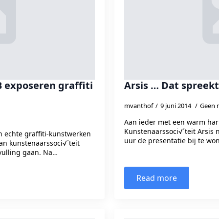
 exposeren graffiti
Arsis … Dat spreek
mvanthof
9 juni 2014
Geen r
Aan ieder met een warm hart
Kunstenaarssoci√´teit Arsis n
 echte graffiti-kunstwerken
uur de presentatie bij te w
 kunstenaarssoci√´teit
vulling gaan. Na…
Read more