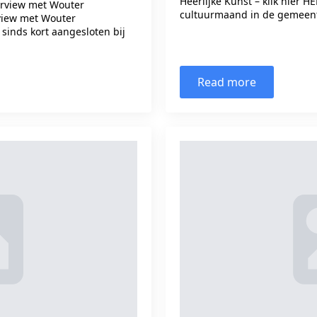
Heerlijke Kunst – klik hier 
erview met Wouter
cultuurmaand in de gemeen
view met Wouter
 sinds kort aangesloten bij
Read more