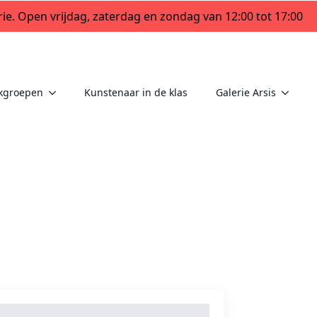
ie. Open vrijdag, zaterdag en zondag van 12:00 tot 17:00
kgroepen
Kunstenaar in de klas
Galerie Arsis