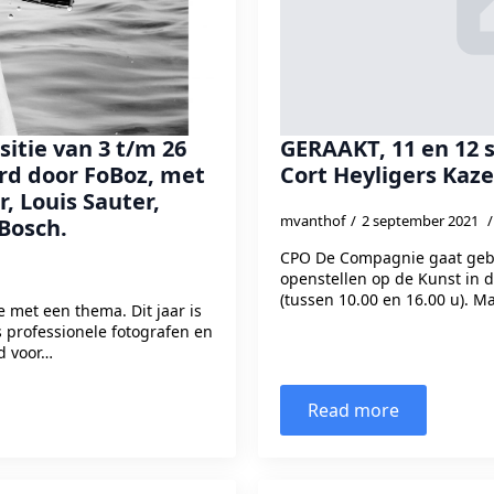
itie van 3 t/m 26
GERAAKT, 11 en 12
rd door FoBoz, met
Cort Heyligers Kaz
ar, Louis Sauter,
mvanthof
2 september 2021
Bosch.
CPO De Compagnie gaat gebo
openstellen op de Kunst in
(tussen 10.00 en 16.00 u). Ma
e met een thema. Dit jaar is
s professionele fotografen en
d voor…
Read more