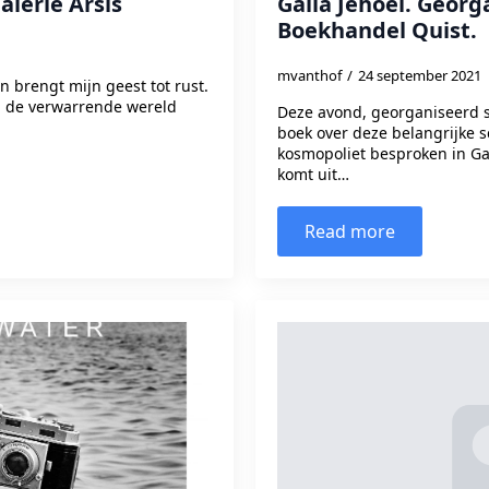
alerie Arsis
Gaila Jehoel. Geor
Boekhandel Quist.
mvanthof
24 september 2021
n brengt mijn geest tot rust.
p de verwarrende wereld
Deze avond, georganiseerd 
boek over deze belangrijke 
kosmopoliet besproken in Gale
komt uit…
Read more