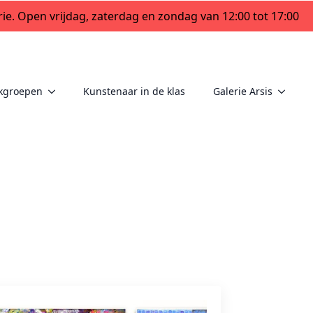
ie. Open vrijdag, zaterdag en zondag van 12:00 tot 17:00
kgroepen
Kunstenaar in de klas
Galerie Arsis