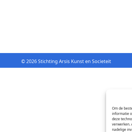
© 2026 Stichting Arsis Kunst en Societeit
Om de beste
informatie 
deze techno
verwerken. 
nadelige in