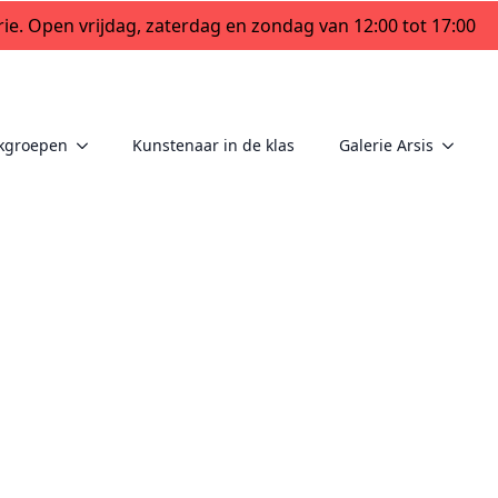
ie. Open vrijdag, zaterdag en zondag van 12:00 tot 17:00
kgroepen
Kunstenaar in de klas
Galerie Arsis