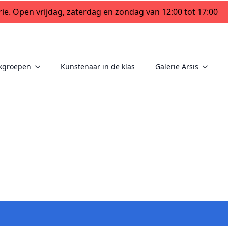
ie. Open vrijdag, zaterdag en zondag van 12:00 tot 17:00
kgroepen
Kunstenaar in de klas
Galerie Arsis